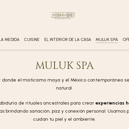
HABITACIONES
ADULTOS
ADOLE
(16 años en 
1
2
MULUK SPA
LA MEDIDA
CUISINE
EL INTERIOR DE LA CASA
OF
GASTRONOMÍA
TUCH DE LUNA
MULUK SPA
XAL
r donde el misticismo maya y el México contemporáneo s
natural.
biduría de rituales ancestrales para crear
experiencias h
s brindando sanación, paz y conexión personal. Usamos 
cuidan tu piel y el ambiente.