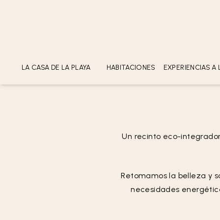
LLEGADA
SALIDA
LA CASA DE LA PLAYA
HABITACIONES
EXPERIENCIAS A 
ACERCA DE
UBICACIÓN
SOSTENIBILIDAD
RECONOCIMIENTOS
Un recinto eco-integrado
GALERÍA
Retomamos la belleza y sa
necesidades energética