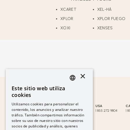
XCARET
XEL-HÁ
XPLOR
XPLOR FUEGO
XOXI
XENSES
×
Este sitio web utiliza
ATENCIÓN A CLIENTES
SPANISH
cookies
reservaciones@hotelxcaret.com
PT
Utilizamos cookies para personalizar el
MÉXICO
CANCÚN
USA
C
contenido, los anuncios y analizar nuestro
800 999 1953
998 881 3834
1 855 272 9804
1 
EN
tráfico. También compartimos información
OTROS PAÍSES
sobre su uso de nuestro sitio con nuestros
socios de publicidad y análisis, quienes