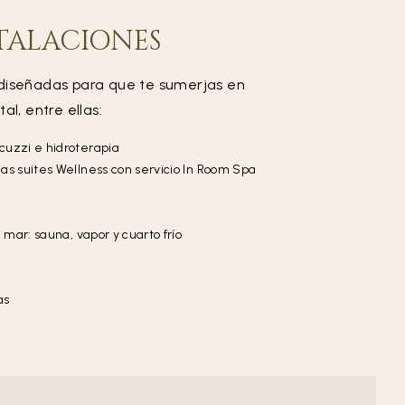
TALACIONES
diseñadas para que te sumerjas en
al, entre ellas:
acuzzi e hidroterapia
las suites Wellness con servicio In Room Spa
l mar: sauna, vapor y cuarto frío
as