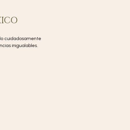
XICO
sido cuidadosamente
cias inigualables.