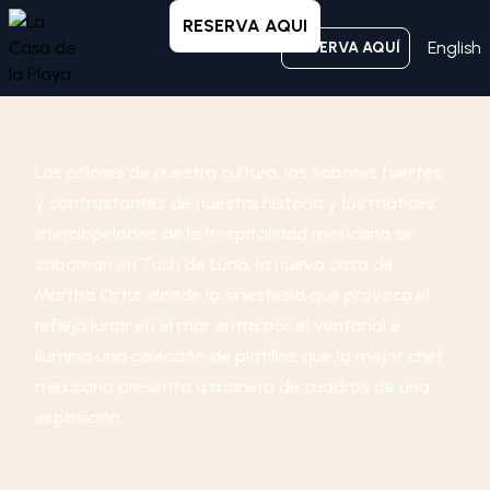
RESERVA AQUI
English
RESERVA AQUÍ
Los colores de nuestra cultura, los sabores fuertes
y contrastantes de nuestra historia y los matices
aterciopelados de la hospitalidad mexicana se
saborean en Tuch de Luna, la nueva casa de
Martha Ortiz, donde la sinestesia que provoca el
reflejo lunar en el mar entra por el ventanal e
ilumina una colección de platillos que la mejor chef
mexicana presenta a manera de cuadros de una
exposición.