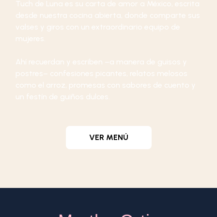
Tuch de Luna es su carta de amor a México, escrita
desde nuestra cocina abierta, donde comparte sus
valses y giros con un extraordinario equipo de
mujeres.
Ahí recuerdan y escriben –a manera de guisos y
postres– confesiones picantes, relatos melosos
como el arroz, promesas con sabores de cuento y
un festín de guiños dulces.
VER MENÚ