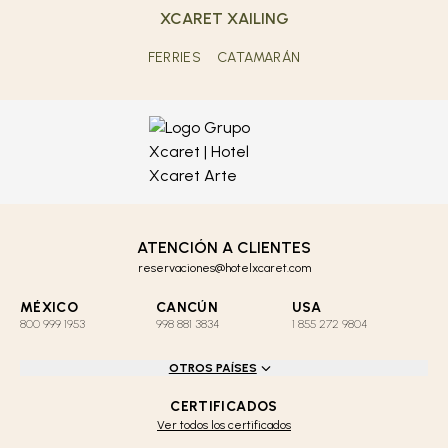
XCARET XAILING
FERRIES
CATAMARÁN
ATENCIÓN A CLIENTES
reservaciones@hotelxcaret.com
MÉXICO
CANCÚN
USA
800 999 1953
998 881 3834
1 855 272 9804
OTROS PAÍSES
CERTIFICADOS
Ver todos los certificados