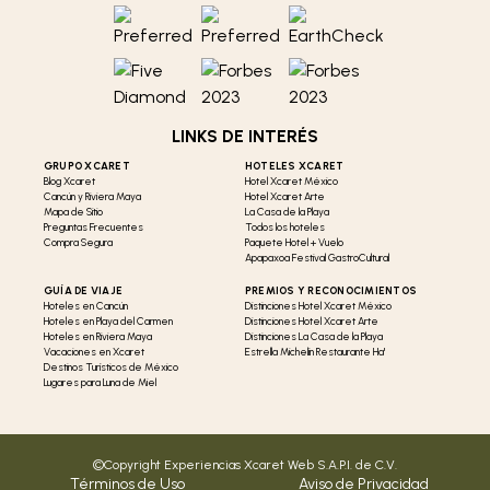
LINKS DE INTERÉS
GRUPO XCARET
HOTELES XCARET
Blog Xcaret
Hotel Xcaret México
Cancún y Riviera Maya
Hotel Xcaret Arte
Mapa de Sitio
La Casa de la Playa
Preguntas Frecuentes
Todos los hoteles
Compra Segura
Paquete Hotel + Vuelo
Apapaxoa Festival GastroCultural
GUÍA DE VIAJE
PREMIOS Y RECONOCIMIENTOS
Hoteles en Cancún
Distinciones Hotel Xcaret México
Hoteles en Playa del Carmen
Distinciones Hotel Xcaret Arte
Hoteles en Riviera Maya
Distinciones La Casa de la Playa
Vacaciones en Xcaret
Estrella Michelín Restaurante Ha'
Destinos Turísticos de México
Lugares para Luna de Miel
©Copyright Experiencias Xcaret Web S.A.P.I. de C.V.
Términos de Uso
Aviso de Privacidad