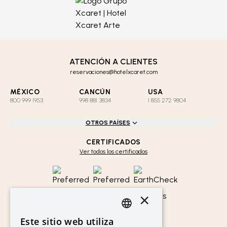
ATENCIÓN A CLIENTES
reservaciones@hotelxcaret.com
MÉXICO
CANCÚN
USA
800 999 1953
998 881 3834
1 855 272 9804
OTROS PAÍSES
CERTIFICADOS
Ver todos los certificados
×
Este sitio web utiliza
LINKS DE INTERÉS
SPANISH