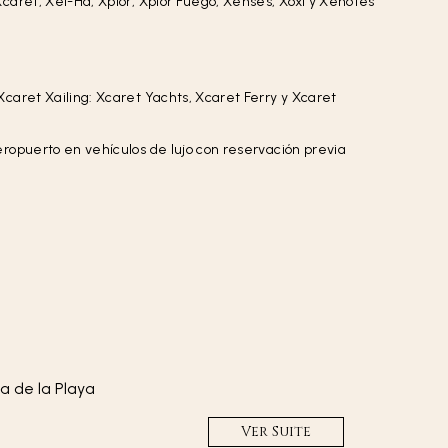
caret, Xel-Há, Xplor, Xplor Fuego, Xenses, Xoxi y Xenotes
caret Xailing: Xcaret Yachts, Xcaret Ferry y Xcaret
ropuerto en vehículos de lujo con reservación previa
Ver Suite