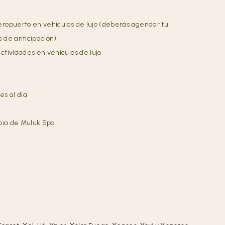
eropuerto en vehículos de lujo (deberás agendar tu
 de anticipación)
ctividades en vehículos de lujo
es al día
apia de Muluk Spa