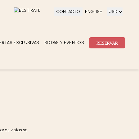
CONTACTO
ENGLISH
USD
SCENTES
RESERVAR
adelante)
0
RESERVAR
ERTAS EXCLUSIVAS
BODAS Y EVENTOS
COLECCIONES
OFERTAS
EXCLUSIVAS
ares vistas se