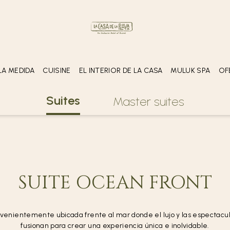
HABITACIONES
ADULTOS
ADOLE
(16 años en 
1
2
LA MEDIDA
CUISINE
EL INTERIOR DE LA CASA
MULUK SPA
OF
GASTRONOMÍA
suites
TUCH DE LUNA
master suites
XAL
SUITE OCEAN FRONT
venientemente ubicada frente al mar donde el lujo y las espectacul
fusionan para crear una experiencia única e inolvidable.