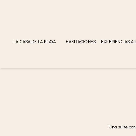
LLEGADA
SALIDA
LA CASA DE LA PLAYA
HABITACIONES
EXPERIENCIAS A 
ACERCA DE
UBICACIÓN
SOSTENIBILIDAD
RECONOCIMIENTOS
GALERÍA
Una suite con