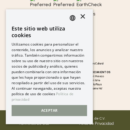
×
Este sitio web utiliza
LINKS DE INTERÉS
SPANISH
cookies
GRUPO XCARET
HOTELES XCARET
PT
Blog Xcaret
Hotel Xcaret México
Utilizamos cookies para personalizar el
Cancún y Riviera Maya
Hotel Xcaret Arte
contenido, los anuncios y analizar nuestro
EN
Mapa de Sitio
La Casa de la Playa
tráfico. También compartimos información
Preguntas Frecuentes
Todos los hoteles
Compra Segura
Paquete Hotel + Vuelo
sobre su uso de nuestro sitio con nuestros
Apapaxoa Festival GastroCultural
socios de publicidad y análisis, quienes
pueden combinarla con otra información
GUÍA DE VIAJE
PREMIOS Y RECONOCIMIENTOS
Hoteles en Cancún
Distinciones Hotel Xcaret México
que les haya proporcionado o que hayan
Hoteles en Playa del Carmen
Distinciones Hotel Xcaret Arte
recopilado a partir del uso de sus servicios.
Hoteles en Riviera Maya
Distinciones La Casa de la Playa
Al continuar navegando, aceptas nuestra
Vacaciones en Xcaret
Estrella Michelín Restaurante Ha'
Destinos Turísticos de México
política de uso de cookies
Política de
Lugares para Luna de Miel
privacidad
ACEPTAR
©Copyright Experiencias Xcaret Web S.A.P.I. de C.V.
Términos de Uso
Aviso de Privacidad